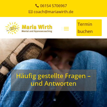
06154 5706967
coach@mariawirth.de
Termin
buchen
Häufig gestellte Fragen –
und Antworten