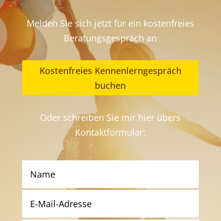
Melden Sie sich jetzt für ein kostenfreies
Beratungsgespräch an
Kostenfreies Kennenlerngespräch
buchen
Oder schreiben Sie mir hier übers
Kontaktformular: