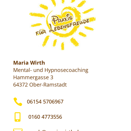
Maria Wirth
Mental- und Hypnosecoaching
Hammergasse 3
64372 Ober-Ramstadt

06154 5706967

0160 4773556