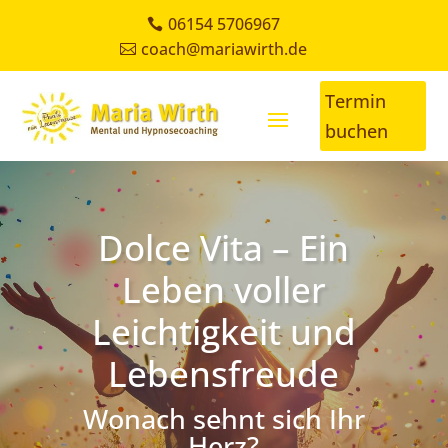
06154 5706967
coach@mariawirth.de
Termin
buchen
Dolce Vita – Ein
Leben voller
Leichtigkeit und
Lebensfreude
Wonach sehnt sich Ihr
Herz?